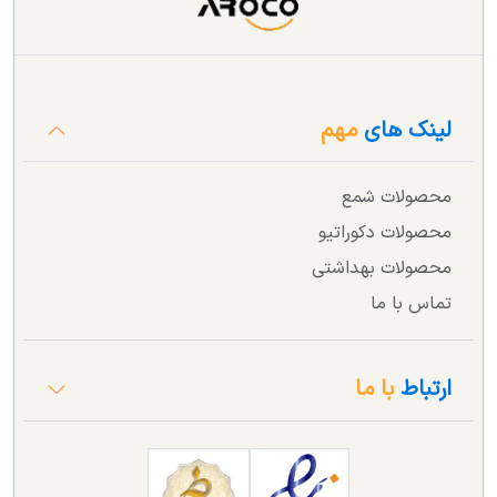
هستند بسیار مناسب است. بسیاری از افراد از کلونیا به‌عنوان
خوشبوکننده دست و بدن پس از شست‌وشو یا حتی برای آرامش و
رفع خستگی استفاده می‌کنند.
لینک های
مهم
برندهای معتبر داخلی و خارجی مانند
Eyüp Sabri، Rebul، Selin
و نوتروژینا
در تولید آب کلنی محصولات متنوعی ارائه داده‌اند که
محصولات شمع
هرکدام با رایحه‌های خاص و بسته‌بندی‌های متفاوت عرضه
محصولات دکوراتیو
می‌شوند. انتخاب آب کلنی مناسب می‌تواند علاوه بر ایجاد حس
محصولات بهداشتی
طراوت، در حفظ بهداشت فردی نیز نقش مؤثری ایفا کند.
تماس با ما
در فروشگاه آروکو انواع آب کلنی و کلونیا با رایحه‌های متفاوت و
حجم‌های متنوع عرضه شده است تا بتوانید بر اساس سلیقه و
ارتباط
با ما
نیاز خود بهترین گزینه را انتخاب کنید. با خرید آنلاین از این
دسته‌بندی می‌توانید محصولی اصل، باکیفیت و قیمت مناسب را
در کوتاه‌ترین زمان درب منزل دریافت کنید.