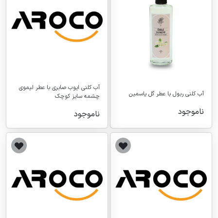
آب کلنی ایوب صابری با عطر لیموی
آب کلنی ربول با عطر گل یاسمین
چشمه سایز کوچک
ناموجود
ناموجود