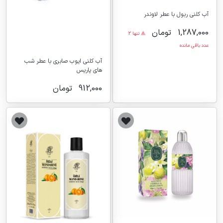
آب کلنی ربول با عطر لاوندر
1,287,000
تومان
تنها 2
عدد باقی مانده
آب کلنی ایوب صابری با عطر شب
های پاریس
912,000
تومان