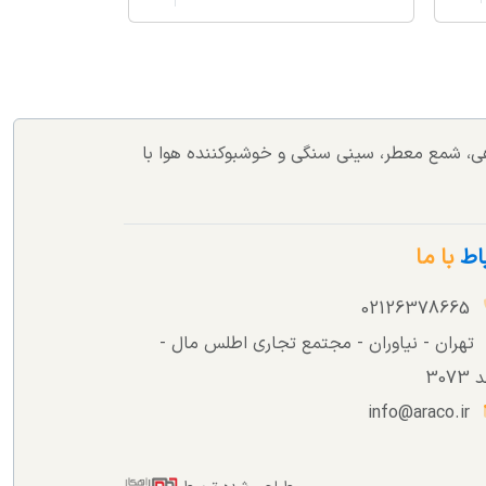
اهی، شمع معطر، سینی سنگی و خوشبوکننده هوا با
باط
با ما
02126378665
تهران - نیاوران - مجتمع تجاری اطلس مال -
307
info@araco.ir