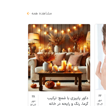
مشاهده همه
22
28
دکور پاییزی با شمع؛ ترکیب
مهر
مهر
گرما، رنگ و رایحه در خانه
1404
1404