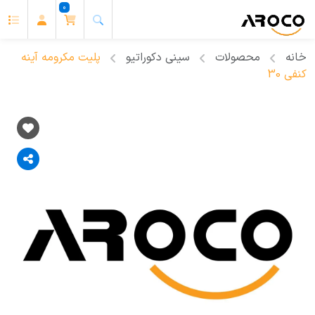
0
خانه
محصولات
سینی دکوراتیو
پلیت مکرومه آینه
کنفی 30