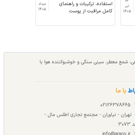
14
استفاده، ترکیبات و راهنمای
مرداد
تیر
1405
کامل مراقبت از پوست
1405
اهی، شمع معطر، سینی سنگی و خوشبوکننده هوا با
باط
با ما
02126378665
تهران - نیاوران - مجتمع تجاری اطلس مال -
307
info@araco.ir