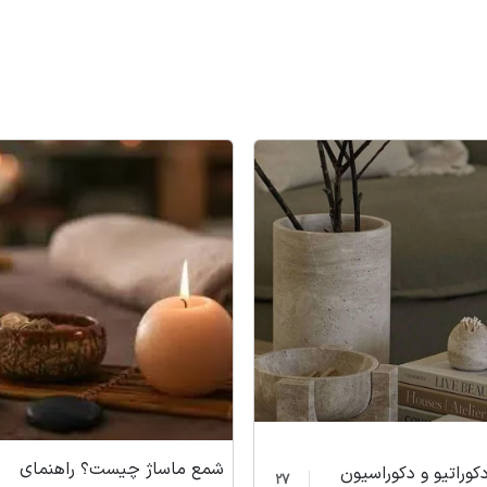
شمع ماساژ چیست؟ راهنمای
وراتیو و دکوراسیون
27