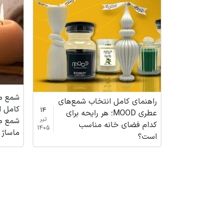
شمع م
راهنمای کامل انتخاب شمع‌های
کامل ا
14
عطری MOOD؛ هر رایحه برای
تیر
شمع م
کدام فضای خانه مناسب
1405
ماساژ Divine Drip برند OOD
است؟