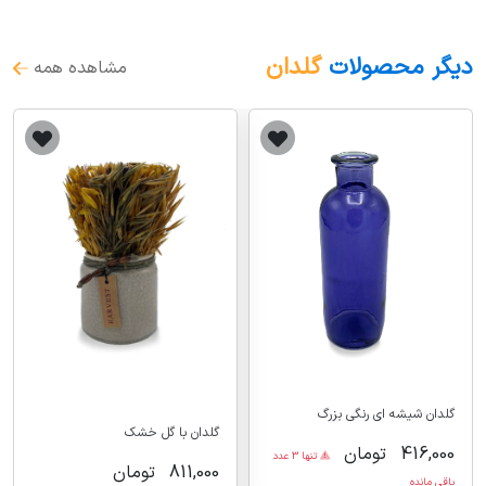
دیگر محصولات
گلدان
مشاهده همه
گلدان شیشه ای رنگی بزرگ
گلدان با گل خشک
416,000
تومان
تنها 3 عدد
811,000
تومان
باقی مانده