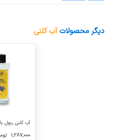
دیگر محصولات
آب کلنی
آب کلنی ربول با
1,287,000
توم