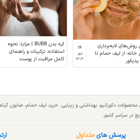
کره بدن BUBB | مزایا، نحوه
 روش‌های لایه‌برداری
26
استفاده، ترکیبات و راهنمای
 خانه: از لیف حمام تا
مهر
کامل مراقبت از پوست
1404
پدیکور
تی محصولات دکوراتیو، بهداشتی و زیبایی. خرید لیف حمام، صابون گی
یع در سراسر کشور.
پرسش های
متداول
ارت