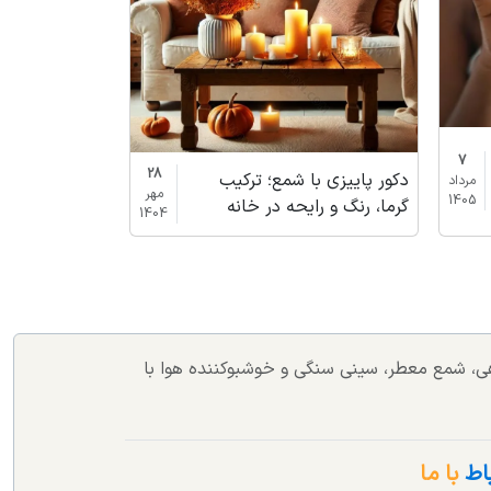
7
28
دکور پاییزی با شمع؛ ترکیب
مرداد
مهر
1405
گرما، رنگ و رایحه در خانه
1404
اهی، شمع معطر، سینی سنگی و خوشبوکننده هوا با
باط
با ما