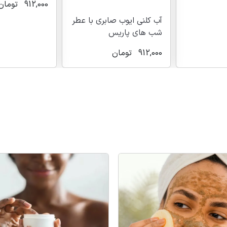
912,000
تومان
آب کلنی ایوب صابری با عطر
شب های پاریس
912,000
تومان