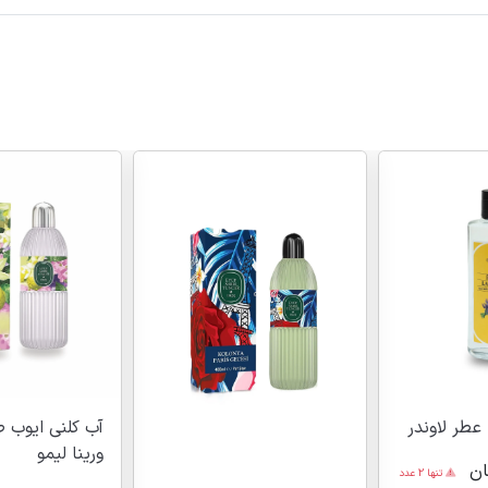
 عطر لاوندر
آب کلنی ایوب ص
ورینا لیمو
ان
تنها 2 عدد