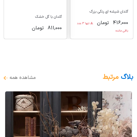
گلدان شیشه ای رنگی بزرگ
گلدان با گل خشک
416,000
تومان
تنها 3 عدد
811,000
تومان
باقی مانده
بلاگ
مرتبط
مشاهده همه