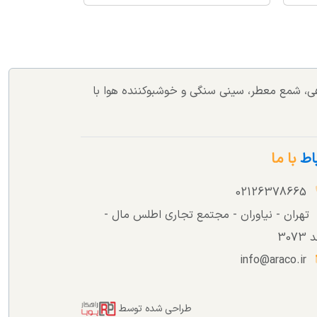
اهی، شمع معطر، سینی سنگی و خوشبوکننده هوا با
باط
با ما
02126378665
تهران - نیاوران - مجتمع تجاری اطلس مال -
307
info@araco.ir
طراحی شده توسط