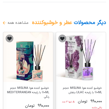
دیگر محصولات
عطر و خوشبوکننده
مشاهده همه
خوشبو کننده هوا MISLINA حجم
خوشبو کننده هوا MISLINA حجم
110ML با رایحه LILAC بنفش
110ML با رایحه MEDITERRANEAN
رنگی
990,000
تومان
تنها 3 عدد
990,000
تومان
باقی مانده