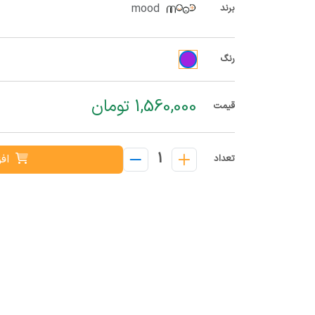
mood
برند
رنگ
1,560,000 تومان
قیمت
1
افز
تعداد