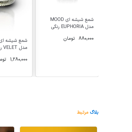
شمع شیشه ای MOOD
مدل EUPHORIA رنگی
880,000
تومان
شمع شیشه ای MOOD
مدل VELET رنگی
ن
1,280,000
توم
بلاگ
مرتبط