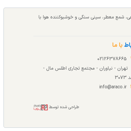
اهی، شمع معطر، سینی سنگی و خوشبوکننده هوا با
باط
با ما
02126378665
تهران - نیاوران - مجتمع تجاری اطلس مال -
307
info@araco.ir
طراحی شده توسط