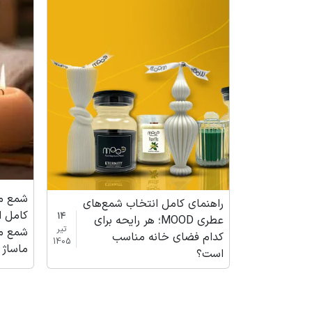
شمع م
راهنمای کامل انتخاب شمع‌های
کامل ا
14
عطری MOOD؛ هر رایحه برای
تیر
شمع م
کدام فضای خانه مناسب
1405
ماساژ Divine Drip برند OOD
است؟