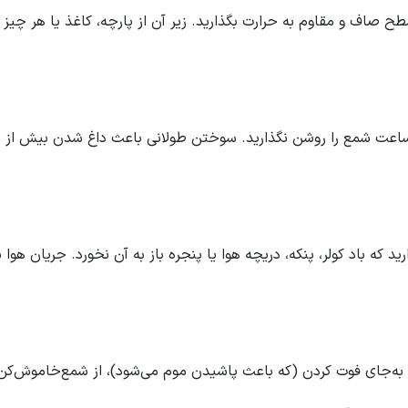
 صاف و مقاوم به حرارت بگذارید. زیر آن از پارچه، کاغذ یا هر چیز 
دود کردن زمان سوختن: هر بار بیشتر از ۴ ساعت شمع را روشن نگذارید. سوختن طولانی باع
ید که باد کولر، پنکه، دریچه هوا یا پنجره باز به آن نخورد. جریان هو
کردن (که باعث پاشیدن موم می‌شود)، از شمع‌خاموش‌کن (snuffer) استفاده کنی