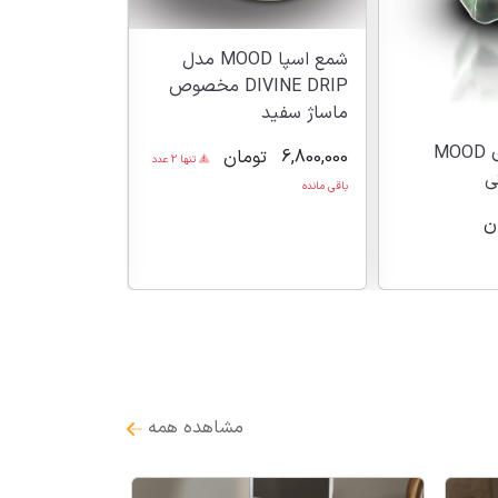
شمع اسپا MOOD مدل
DIVINE DRIP مخصوص
ماساژ سفید
شمع شیشه ای 
شمع شیشه ای MOOD
6,800,000
تومان
تنها 2 عدد
ETERNITY خاکستری
باقی مانده
ن
998,000
توما
مشاهده همه