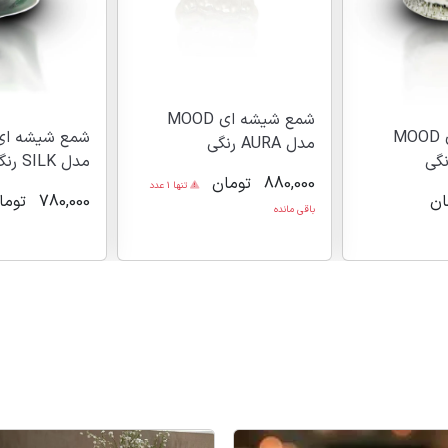
شمع شیشه ای MOOD
شمع شیشه ای MOOD
مدل AURA رنگی
مدل SILK رنگی
880,000
تومان
تنها 1 عدد
ان
780,000
توما
باقی مانده