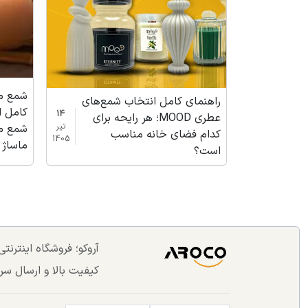
شمع م
راهنمای کامل انتخاب شمع‌های
کامل ا
14
عطری MOOD؛ هر رایحه برای
تیر
شمع م
کدام فضای خانه مناسب
1405
ماساژ Divine Drip برند OOD
است؟
آروکو؛ فروشگاه اینترن
کیفیت بالا و ارسال سر