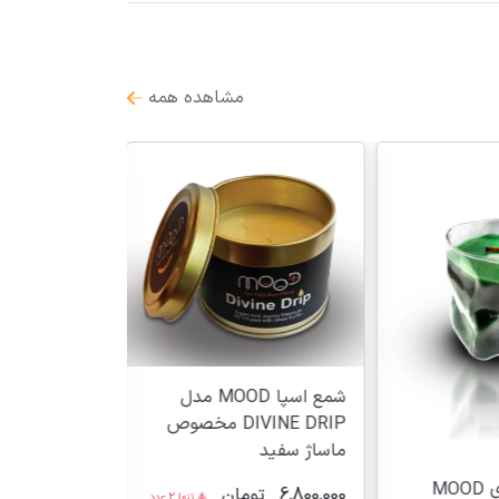
مشاهده همه
شمع اسپا MOOD مدل
DIVINE DRIP مخصوص
ماساژ سفید
شمع شیشه ای 
شمع شیشه ای MOOD
6,800,000
تومان
تنها 2 عدد