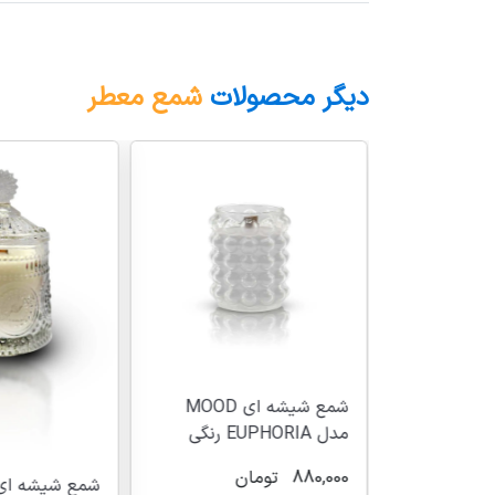
دیگر محصولات
شمع معطر
شمع شیشه ای MOOD
مدل EUPHORIA رنگی
880,000
تومان
شمع شیشه ای MOOD