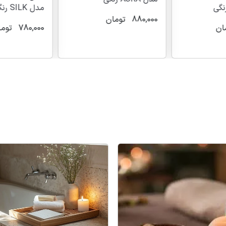
مدل SILK رنگی
880,000
تومان
ان
780,000
توما