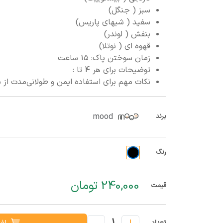
سبز ( جنگل)
سفید ( شبهای پاریس)
بنفش ( لوندر)
قهوه ای ( نوتلا)
زمان سوختن پاک: ۱۵ ساعت
توضیحات برای هر 4 تا :
نکات مهم برای استفاده ایمن و طولانی‌مدت از
mood
برند
رنگ
240,000 تومان
قیمت