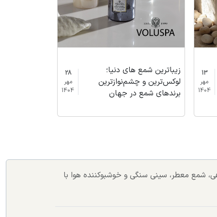
استفاده از انو
دکوراسیون منز
تا شمع قلمی
زیباترین شمع های دنیا؛
13
28
لوکس‌ترین و چشم‌نوازترین
مهر
مهر
1404
1404
برندهای شمع در جهان
اهی، شمع معطر، سینی سنگی و خوشبوکننده هوا با