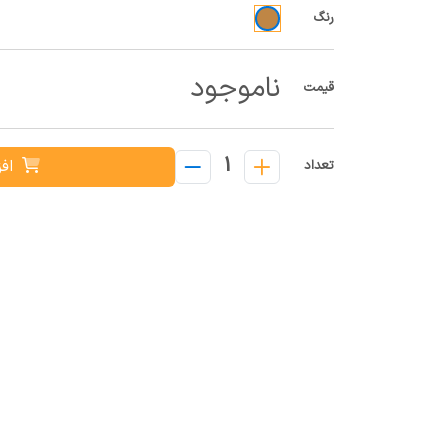
رنگ
ناموجود
قیمت
1
افز
تعداد