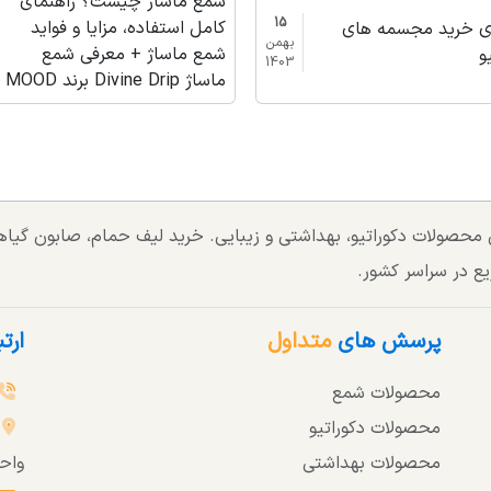
شمع ماساژ چیست؟ راهنمای
15
کامل استفاده، مزایا و فواید
ای خرید مجسمه های
بهمن
شمع ماساژ + معرفی شمع
و
1403
ماساژ Divine Drip برند MOOD
تی محصولات دکوراتیو، بهداشتی و زیبایی. خرید لیف حمام، صابون گی
یع در سراسر کشور.
پرسش های
متداول
ارت
محصولات شمع
محصولات دکوراتیو
محصولات بهداشتی
واحد 3