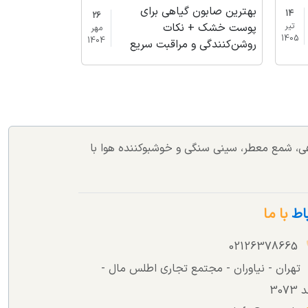
بهترین صابون گیاهی برای
14
26
پوست خشک + نکات
تیر
مهر
1405
1404
روشن‌کنندگی و مراقبت سریع
اهی، شمع معطر، سینی سنگی و خوشبوکننده هوا با
باط
با ما
02126378665
تهران - نیاوران - مجتمع تجاری اطلس مال -
307