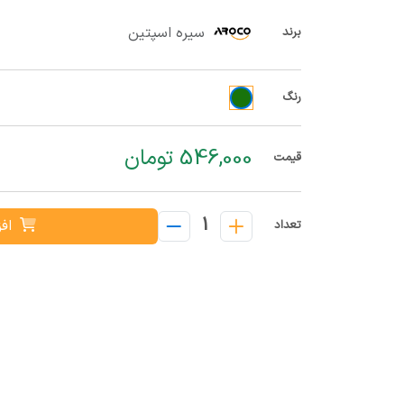
سیره اسپتین
برند
رنگ
546,000 تومان
قیمت
1
افز
تعداد