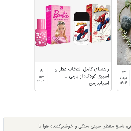
روتین پوستی رو
راهنمای کامل 
پوستی
راهنمای کامل انتخاب عطر و
19
23
اسپری کودک؛ از باربی تا
مهر
مرداد
1404
اسپایدرمن
1404
اهی، شمع معطر، سینی سنگی و خوشبوکننده هوا با