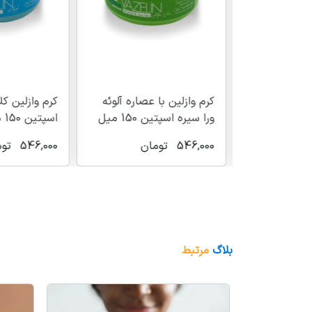
کره بدن BUBB مدل ELAN
ن
کرم وازلین با عصاره آلوئه
کرم وازلین کل
ورا سیره اسپتین 150 میل
اسپتین 150 میل
546,000
تومان
546,000
توما
بلاگ
مرتبط