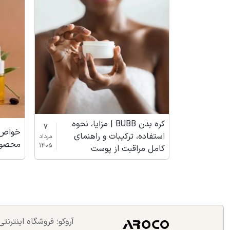
کره بدن BUBB | مزایا، نحوه
7
خواص 
استفاده، ترکیبات و راهنمای
مرداد
محصول
1405
کامل مراقبت از پوست
آروکو؛ فروشگاه اینترن