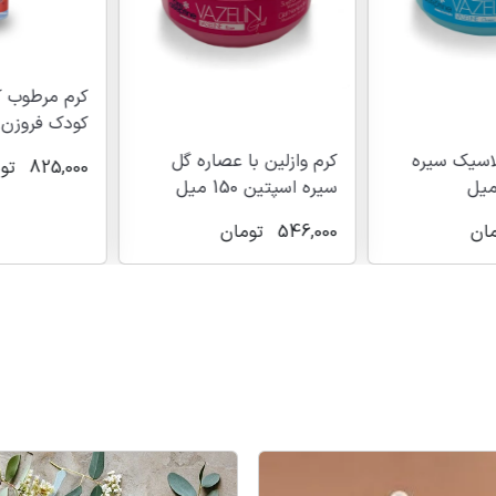
کرم مرطوب کن
کودک فروزن - 
اسیک سیره
کرم وازلین با عصاره گل
825,000
توما
سیره اسپتین 150 میل
ن
546,000
تومان