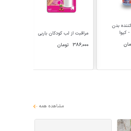
نده بدن
مراقبت از لب 
کیوا
مراقبت از لب کودکان باربی
386,000
توم
ن
386,000
تومان
باقی مانده
مشاهده همه