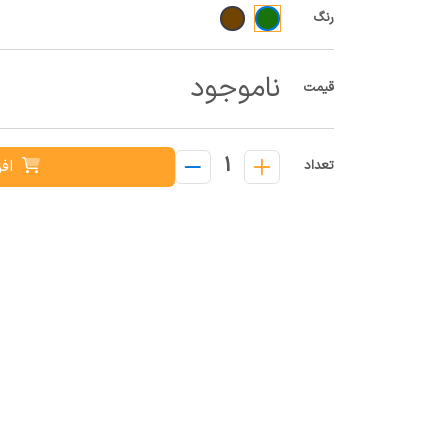
رنگ
ناموجود
قیمت
1
افز
تعداد