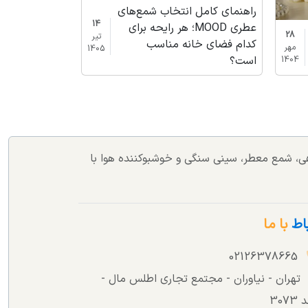
راهنمای کامل انتخاب شمع‌های
14
عطری MOOD؛ هر رایحه برای
28
تیر
کدام فضای خانه مناسب
مهر
1405
است؟
1404
اهی، شمع معطر، سینی سنگی و خوشبوکننده هوا با
باط
با ما
02126378665
تهران - نیاوران - مجتمع تجاری اطلس مال -
307