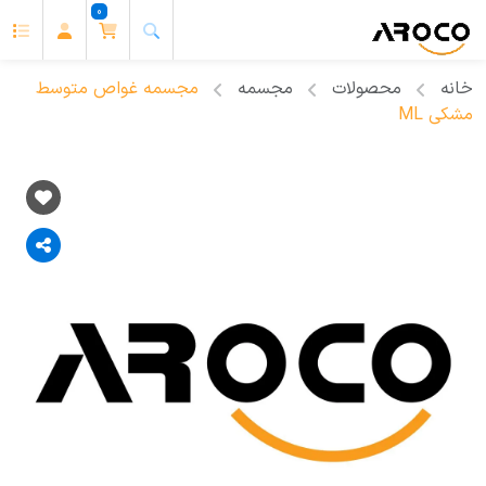
0
خانه
محصولات
مجسمه
مجسمه غواص متوسط
مشکی ML