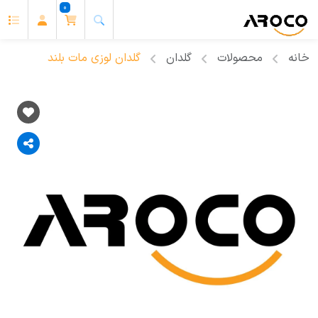
0
خانه
محصولات
گلدان
گلدان لوزی مات بلند