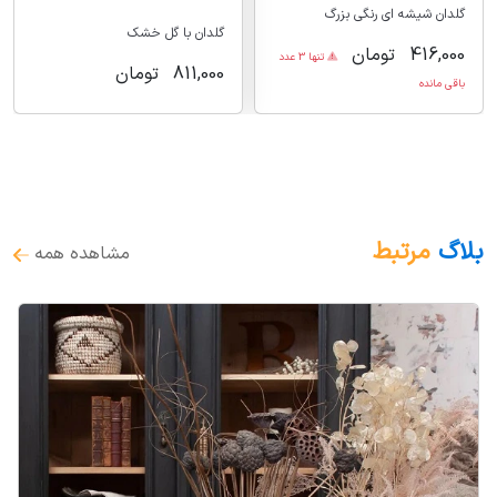
گلدان شیشه ای رنگی بزرگ
گلدان با گل خشک
416,000
تومان
تنها 3 عدد
811,000
تومان
باقی مانده
بلاگ
مرتبط
مشاهده همه