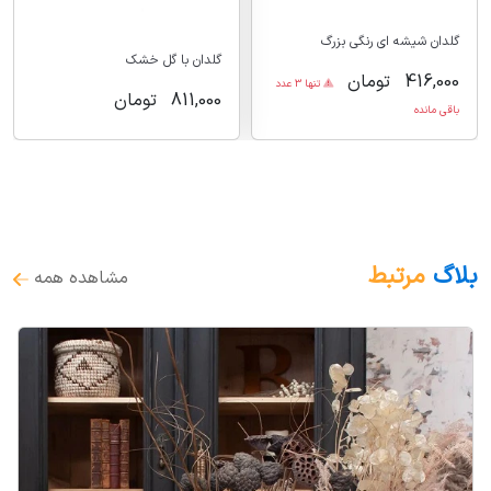
گلدان شیشه ای رنگی بزرگ
گلدان با گل خشک
416,000
تومان
تنها 3 عدد
811,000
تومان
باقی مانده
بلاگ
مرتبط
مشاهده همه