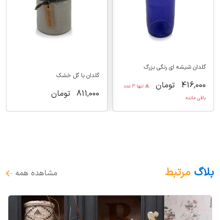
گلدان شیشه ای رنگی بزرگ
گلدان با گل خشک
416,000
تومان
تنها 3 عدد
811,000
تومان
باقی مانده
بلاگ
مرتبط
مشاهده همه