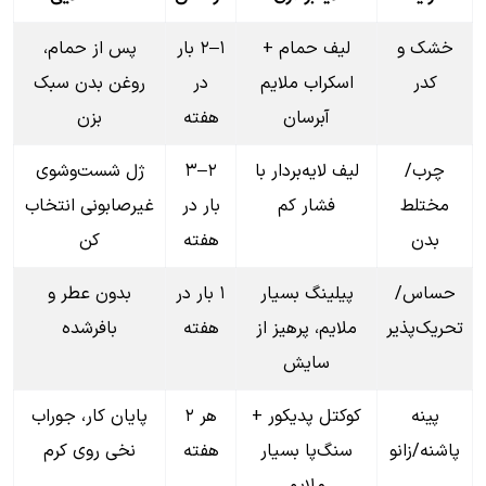
خشک و
لیف حمام +
۱–۲ بار
پس از حمام،
کدر
اسکراب ملایم
در
روغن بدن سبک
آبرسان
هفته
بزن
چرب/
لیف لایه‌بردار با
۲–۳
ژل شست‌وشوی
مختلط
فشار کم
بار در
غیرصابونی انتخاب
بدن
هفته
کن
حساس/
پیلینگ بسیار
۱ بار در
بدون عطر و
تحریک‌پذیر
ملایم، پرهیز از
هفته
بافرشده
سایش
پینه
کوکتل پدیکور +
هر ۲
پایان کار، جوراب
پاشنه/زانو
سنگ‌پا بسیار
هفته
نخی روی کرم