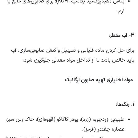
پتاس (هیدروکسید پتاسیم، KOH): برای صابون‌های مایع یا
نرم.
3- آب مقطر:
برای حل کردن ماده قلیایی و تسهیل واکنش صابونی‌سازی. آب
باید خالص باشد تا از تداخل مواد معدنی جلوگیری شود.
مواد اختیاری تهیه صابون ارگانیک
1.
رنگ‌ها
:
طبیعی: زردچوبه (زرد)، پودر کاکائو (قهوه‌ای)، خاک رس سبز،
عصاره چغندر (قرمز).