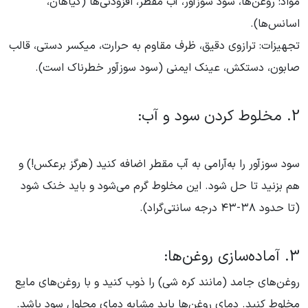
مواد: روغن‌ها، سود سوزآور، آب مقطر، افزودنی‌ها (گیاهان،
اسانس‌ها).
تجهیزات: ترازوی دقیق، ظرف مقاوم به حرارت، میکسر دستی، قالب
صابون، دستکش، عینک ایمنی (سود سوزآور خطرناک است).
2. مخلوط کردن سود و آب:
سود سوزآور را به‌آرامی به آب مقطر اضافه کنید (هرگز برعکس!) و
هم بزنید تا حل شود. این مخلوط گرم می‌شود و باید خنک شود
(تا حدود ۳۸-۴۳ درجه سانتی‌گراد).
3. آماده‌سازی روغن‌ها:
روغن‌های جامد (مانند کره شی) را ذوب کنید و با روغن‌های مایع
مخلوط کنید. دمای روغن‌ها باید مشابه دمای محلول سود باشد.