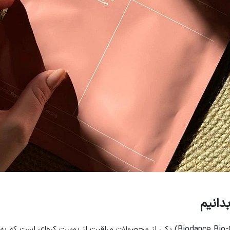
دانیم
ماسک کلاژن بایودنس (Biodance Bio-Collagen Real Deep Mask) یکی از محصولات مراقب