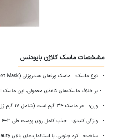
مشخصات ماسک کلاژن بایودنس
- نوع ماسک: ماسک ورقه‌ای هیدروژلی (Hydrogel Sheet Mask).
- بر خلاف ماسک‌های کاغذی معمولی، این ماسک از
- وزن: هر ماسک ۳۴ گرم است (شامل ۱۷ گرم ژل و سرم غلیظ).
- ویژگی کلیدی: جذب کامل روی پوست طی ۳-۴ ساعت، بدون نیاز به شستشو در برخی موارد.
- ساخت: کره جنوبی، با استانداردهای بالای K-Beauty.