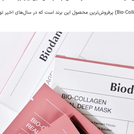
ماسک بیو-کلاژن ریل دیپ (Bio-Collagen Real Deep Mask) پرفروش‌ترین محصول این برند است که