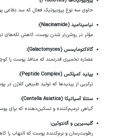
پروبیوتیک‌ها (Probiotics):
حاوی سه نوع پروبیوتیک فعال که سد دفاعی پوس
نیاسینامید (Niacinamide):
مؤثر در روشن‌تر شدن پوست، کاهش لکه‌های تی
گالاکتومایسس (Galactomyces):
عصاره تخمیری قدرتمند که منافذ پوست را کوچک‌
پپتید کمپلکس (Peptide Complex):
ترکیبی از پپتیدها که تولید طبیعی کلاژن در پ
سنتلا آسیاتیکا (Centella Asiatica):
گیاهی ترمیم‌کننده و تسکین‌دهنده که برای پ
گلیسیرین و آلانتوئین:
رطوبت‌رسان و نرم‌کننده پوست که التهاب را کا