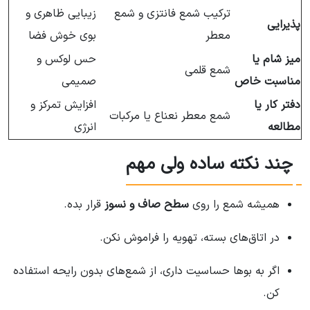
ترکیب شمع فانتزی و شمع
زیبایی ظاهری و
پذیرایی
معطر
بوی خوش فضا
میز شام یا
حس لوکس و
شمع قلمی
مناسبت خاص
صمیمی
دفتر کار یا
افزایش تمرکز و
شمع معطر نعناع یا مرکبات
مطالعه
انرژی
چند نکته ساده ولی مهم
همیشه شمع را روی
سطح صاف و نسوز
قرار بده.
در اتاق‌های بسته، تهویه را فراموش نکن.
اگر به بوها حساسیت داری، از شمع‌های بدون رایحه استفاده
کن.